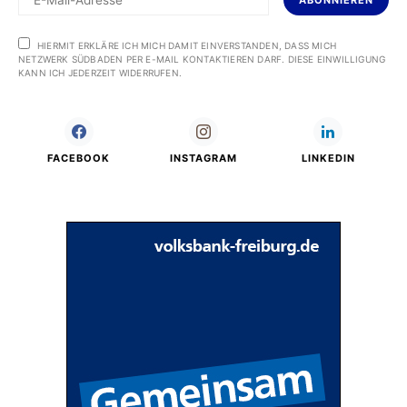
ABONNIEREN
HIERMIT ERKLÄRE ICH MICH DAMIT EINVERSTANDEN, DASS MICH
NETZWERK SÜDBADEN PER E-MAIL KONTAKTIEREN DARF. DIESE EINWILLIGUNG
KANN ICH JEDERZEIT WIDERRUFEN.
FACEBOOK
INSTAGRAM
LINKEDIN