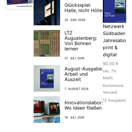
Glücksspiel:
Halle, nicht Hölle
22. JUNI 2026
Netzwerk
LTZ
Südbaden
Augustenberg:
Jahresabo
Von Bohnen
print &
lernen
digital
27. JULI 2026
90,00
€
August-Ausgabe:
inkl. 7%
Arbeit und
MwSt.
Auszeit
Kostenloser
7. AUGUST 2026
Versand
12
Ausgaben
Innovationslabor:
Wo Ideen fließen
16. JULI 2026