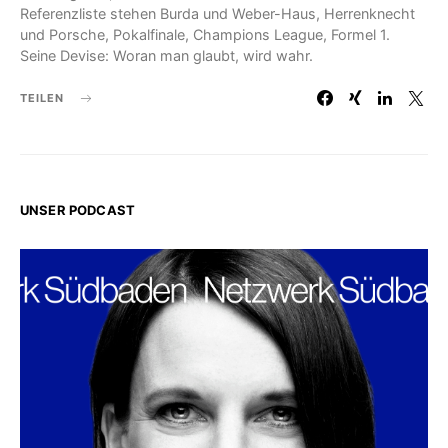
Referenzliste stehen Burda und Weber-Haus, Herrenknecht
und Porsche, Pokalfinale, Champions League, Formel 1.
Seine Devise: Woran man glaubt, wird wahr.
TEILEN
UNSER PODCAST