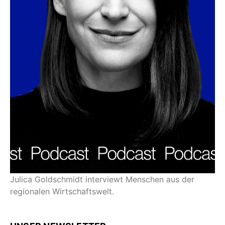
Julica Goldschmidt interviewt Menschen aus der
regionalen Wirtschaftswelt.