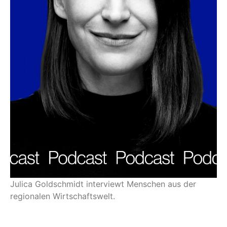
Julica Goldschmidt interviewt Menschen aus der
regionalen Wirtschaftswelt.