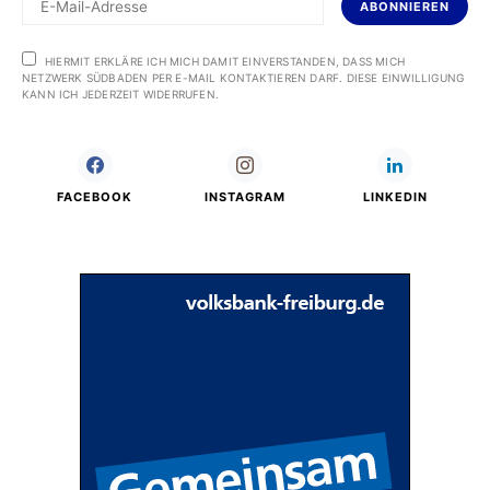
ABONNIEREN
HIERMIT ERKLÄRE ICH MICH DAMIT EINVERSTANDEN, DASS MICH
NETZWERK SÜDBADEN PER E-MAIL KONTAKTIEREN DARF. DIESE EINWILLIGUNG
KANN ICH JEDERZEIT WIDERRUFEN.
FACEBOOK
INSTAGRAM
LINKEDIN