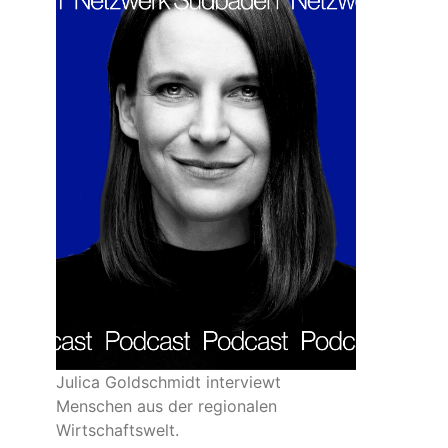
Julica Goldschmidt interviewt
Menschen aus der regionalen
Wirtschaftswelt.