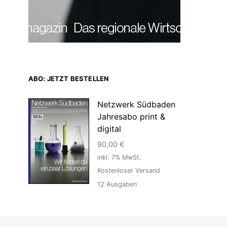
Anzeige
ABO: JETZT BESTELLEN
Netzwerk Südbaden
Jahresabo print &
digital
90,00
€
inkl. 7% MwSt.
Kostenloser Versand
12
Ausgaben