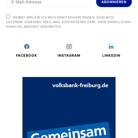
ABONNIEREN
HIERMIT ERKLÄRE ICH MICH DAMIT EINVERSTANDEN, DASS MICH
NETZWERK SÜDBADEN PER E-MAIL KONTAKTIEREN DARF. DIESE EINWILLIGUNG
KANN ICH JEDERZEIT WIDERRUFEN.
FACEBOOK
INSTAGRAM
LINKEDIN