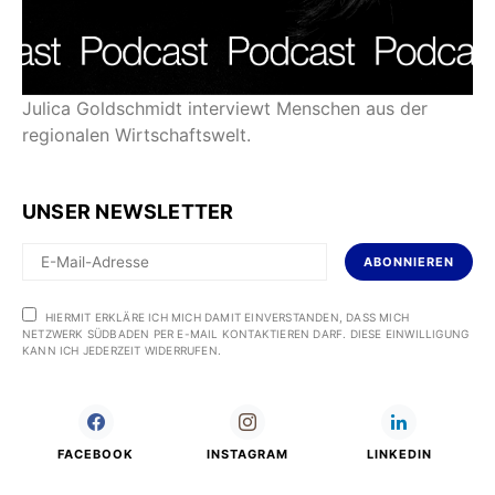
Julica Goldschmidt interviewt Menschen aus der
regionalen Wirtschaftswelt.
UNSER NEWSLETTER
ABONNIEREN
HIERMIT ERKLÄRE ICH MICH DAMIT EINVERSTANDEN, DASS MICH
NETZWERK SÜDBADEN PER E-MAIL KONTAKTIEREN DARF. DIESE EINWILLIGUNG
KANN ICH JEDERZEIT WIDERRUFEN.
FACEBOOK
INSTAGRAM
LINKEDIN