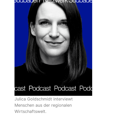
Julica Goldschmidt interviewt
Menschen aus der regionalen
Wirtschaftswelt.