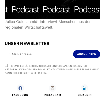
Julica Goldschmidt interviewt Menschen aus der
regionalen Wirtschaftswelt.
UNSER NEWSLETTER
ABONNIEREN
HIERMIT ERKLÄRE ICH MICH DAMIT EINVERSTANDEN, DASS MICH
NETZWERK SÜDBADEN PER E-MAIL KONTAKTIEREN DARF. DIESE EINWILLIGUNG
KANN ICH JEDERZEIT WIDERRUFEN.
FACEBOOK
INSTAGRAM
LINKEDIN