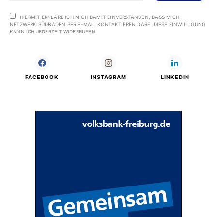
HIERMIT ERKLÄRE ICH MICH DAMIT EINVERSTANDEN, DASS MICH
NETZWERK SÜDBADEN PER E-MAIL KONTAKTIEREN DARF. DIESE EINWILLIGUNG
KANN ICH JEDERZEIT WIDERRUFEN.
FACEBOOK
INSTAGRAM
LINKEDIN