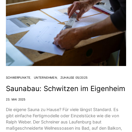
SCHWERPUNKTE
UNTERNEHMEN
ZUHAUSE 05/2025
Saunabau: Schwitzen im Eigenheim
23. MAI 2025
Die eigene Sauna zu Hause? Für viele längst Standard. Es
gibt einfache Fertigmodelle oder Einzelstücke wie die von
Ralph Weber. Der Schreiner aus Laufenburg baut
maßgeschneiderte Wellnessoasen ins Bad, auf den Balkon,