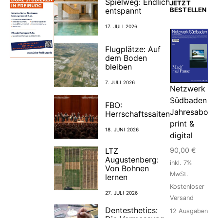
Spielweg: Endlich
JETZT
entspannt
BESTELLEN
17. JULI 2026
Flugplätze: Auf
dem Boden
bleiben
7. JULI 2026
Netzwerk
Südbaden
FBO:
Jahresabo
Herrschaftssaiten
print &
18. JUNI 2026
digital
90,00
€
LTZ
Augustenberg:
inkl. 7%
Von Bohnen
MwSt.
lernen
Kostenloser
27. JULI 2026
Versand
Dentesthetics:
12
Ausgaben