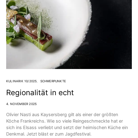
KULINARIK 10/2025
SCHWERPUNKTE
Regionalität in echt
4. NOVEMBER 2025
Olivier Nasti aus Kaysersberg gilt als einer der größten
Köche Frankreichs. Wie so viele Reingeschmeckte hat er
sich ins Elsass verliebt und setzt der heimischen Küche ein
Denkmal. Jetzt bläst er zum Jagdfestival.