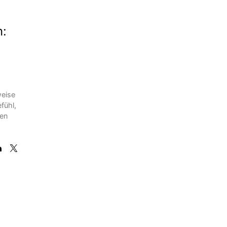
n:
weise
fühl,
ben