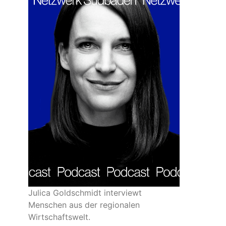
Julica Goldschmidt interviewt
Menschen aus der regionalen
Wirtschaftswelt.