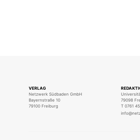
VERLAG
REDAKT
Netzwerk Südbaden GmbH
Universit
Bayernstraße 10
79098 Fr
79100 Freiburg
T 0761 4
info@net