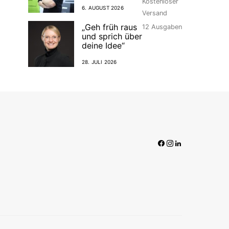
Kostenloser
6. AUGUST 2026
Versand
„Geh früh raus
12
Ausgaben
und sprich über
deine Idee“
28. JULI 2026