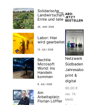
Solidarische
Anzeige
ABO:
Landwirtschaft:
JETZT
Ernte und teile
BESTELLEN
26. JUNI 2026
Labor: Hier
wird gearbeitet
13. JULI 2026
Netzwerk
Bechtle
Südbaden
Microsoft
World: Ins
Jahresabo
Handeln
print &
kommen
digital
9. JULI 2026
90,00
€
Am
inkl. 7%
Arbeitsplatz:
MwSt.
Florian Löffler