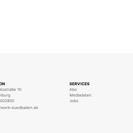
ION
SERVICES
ätsstraße 10
Abo
eiburg
Mediadaten
5002800
Jobs
zwerk-suedbaden.de