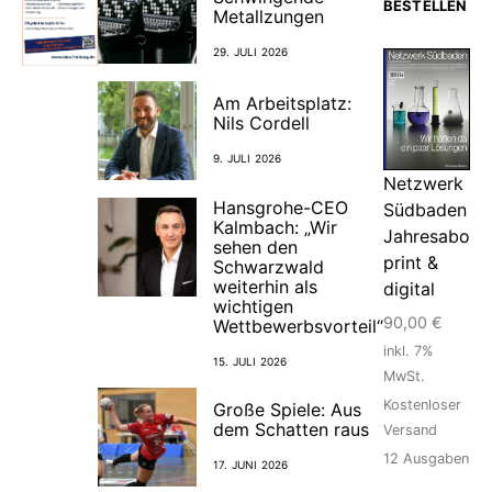
BESTELLEN
Metallzungen
29. JULI 2026
Am Arbeitsplatz:
Nils Cordell
9. JULI 2026
Netzwerk
Hansgrohe-CEO
Südbaden
Kalmbach: „Wir
Jahresabo
sehen den
print &
Schwarzwald
weiterhin als
digital
wichtigen
90,00
€
Wettbewerbsvorteil“
inkl. 7%
15. JULI 2026
MwSt.
Kostenloser
Große Spiele: Aus
dem Schatten raus
Versand
12
Ausgaben
17. JUNI 2026