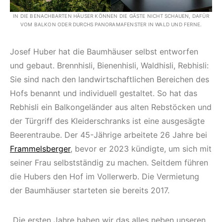
IN DIE BENACHBARTEN HÄUSER KÖNNEN DIE GÄSTE NICHT SCHAUEN, DAFÜR
VOM BALKON ODER DURCHS PANORAMAFENSTER IN WALD UND FERNE.
Josef Huber hat die Baumhäuser selbst entworfen
und gebaut. Brennhisli, Bienenhisli, Waldhisli, Rebhisli:
Sie sind nach den landwirtschaftlichen Bereichen des
Hofs benannt und individuell gestaltet. So hat das
Rebhisli ein Balkongeländer aus alten Rebstöcken und
der Türgriff des Kleiderschranks ist eine ausgesägte
Beerentraube. Der 45-Jährige arbeitete 26 Jahre bei
Frammelsberger
, bevor er 2023 kündigte, um sich mit
seiner Frau selbstständig zu machen. Seitdem führen
die Hubers den Hof im Vollerwerb. Die Vermietung
der Baumhäuser starteten sie bereits 2017.
„Die ersten Jahre haben wir das alles neben unseren