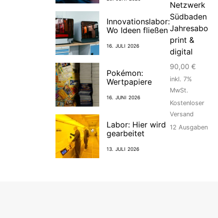
Netzwerk
Südbaden
Innovationslabor:
Jahresabo
Wo Ideen fließen
print &
16. JULI 2026
digital
90,00
€
Pokémon:
inkl. 7%
Wertpapiere
MwSt.
16. JUNI 2026
Kostenloser
Versand
Labor: Hier wird
12
Ausgaben
gearbeitet
13. JULI 2026