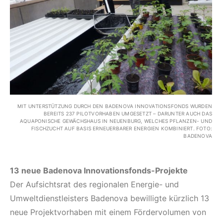
MIT UNTERSTÜTZUNG DURCH DEN BADENOVA INNOVATIONSFONDS WURDEN
BEREITS 237 PILOTVORHABEN UMGESETZT – DARUNTER AUCH DAS
AQUAPONISCHE GEWÄCHSHAUS IN NEUENBURG, WELCHES PFLANZEN- UND
FISCHZUCHT AUF BASIS ERNEUERBARER ENERGIEN KOMBINIERT. FOTO:
BADENOVA
13 neue Badenova Innovationsfonds-Projekte
Der Aufsichtsrat des regionalen Energie- und
Umweltdienstleisters Badenova bewilligte kürzlich 13
neue Projektvorhaben mit einem Fördervolumen von