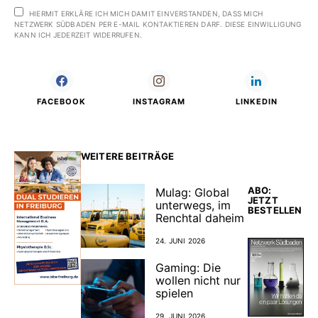
HIERMIT ERKLÄRE ICH MICH DAMIT EINVERSTANDEN, DASS MICH
NETZWERK SÜDBADEN PER E-MAIL KONTAKTIEREN DARF. DIESE EINWILLIGUNG
KANN ICH JEDERZEIT WIDERRUFEN.
FACEBOOK
INSTAGRAM
LINKEDIN
WEITERE BEITRÄGE
ABO:
Mulag: Global
JETZT
unterwegs, im
BESTELLEN
Renchtal daheim
24. JUNI 2026
Gaming: Die
wollen nicht nur
spielen
29. JUNI 2026