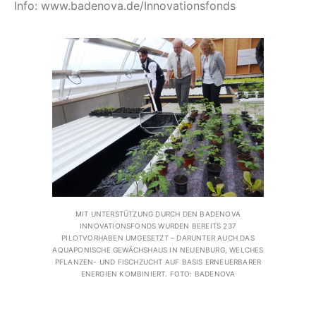
Info: www.badenova.de/Innovationsfonds
MIT UNTERSTÜTZUNG DURCH DEN BADENOVA
INNOVATIONSFONDS WURDEN BEREITS 237
PILOTVORHABEN UMGESETZT – DARUNTER AUCH DAS
AQUAPONISCHE GEWÄCHSHAUS IN NEUENBURG, WELCHES
PFLANZEN- UND FISCHZUCHT AUF BASIS ERNEUERBARER
ENERGIEN KOMBINIERT. FOTO: BADENOVA