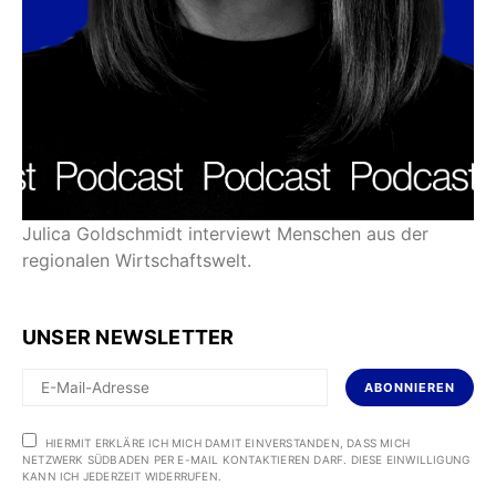
Julica Goldschmidt interviewt Menschen aus der
regionalen Wirtschaftswelt.
UNSER NEWSLETTER
ABONNIEREN
HIERMIT ERKLÄRE ICH MICH DAMIT EINVERSTANDEN, DASS MICH
NETZWERK SÜDBADEN PER E-MAIL KONTAKTIEREN DARF. DIESE EINWILLIGUNG
KANN ICH JEDERZEIT WIDERRUFEN.