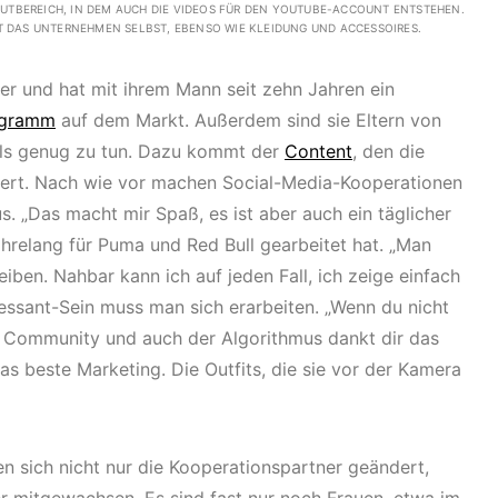
OUTBEREICH, IN DEM AUCH DIE VIDEOS FÜR DEN YOUTUBE-ACCOUNT ENTSTEHEN.
T DAS UNTERNEHMEN SELBST, EBENSO WIE KLEIDUNG UND ACCESSOIRES.
r und hat mit ihrem Mann seit zehn Jahren ein
ogramm
auf dem Markt. Außerdem sind sie Eltern von
als genug zu tun. Dazu kommt der
Content
, den die
ziert. Nach wie vor machen Social-Media-Kooperationen
. „Das macht mir Spaß, es ist aber auch ein täglicher
jahrelang für Puma und Red Bull gearbeitet hat. „Man
iben. Nahbar kann ich auf jeden Fall, ich zeige einfach
ressant-Sein muss man sich erarbeiten. „Wenn du nicht
ie Community und auch der Algorithmus dankt dir das
 das beste Marketing. Die Outfits, die sie vor der Kamera
en sich nicht nur die Kooperationspartner geändert,