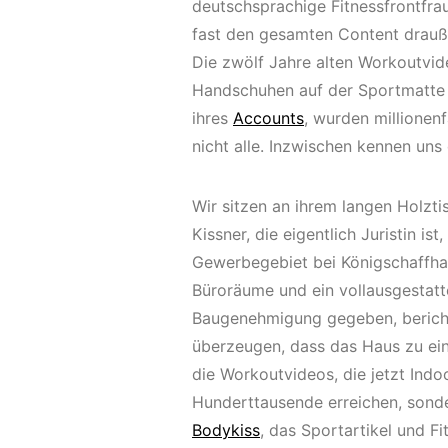
deutschsprachige Fitnessfrontfra
fast den gesamten Content drauße
Die zwölf Jahre alten Workoutvid
Handschuhen auf der Sportmatte 
ihres
Accounts
, wurden millione
nicht alle. Inzwischen kennen uns
Wir sitzen an ihrem langen Holzt
Kissner, die eigentlich Juristin is
Gewerbegebiet bei Königschaffha
Büroräume und ein vollausgestatt
Baugenehmigung gegeben, bericht
überzeugen, dass das Haus zu ein
die Workoutvideos, die jetzt Ind
Hunderttausende erreichen, sond
Bodykiss
, das Sportartikel und F