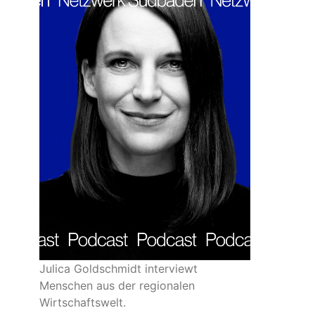
Julica Goldschmidt interviewt
Menschen aus der regionalen
Wirtschaftswelt.