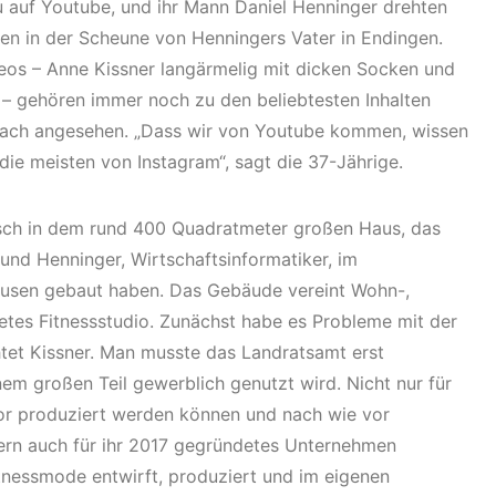
u auf Youtube, und ihr Mann Daniel Henninger drehten
n in der Scheune von Henningers Vater in Endingen.
eos – Anne Kissner langärmelig mit dicken Socken und
– gehören immer noch zu den beliebtesten Inhalten
nfach angesehen. „Dass wir von Youtube kommen, wissen
 die meisten von Instagram“, sagt die 37-Jährige.
isch in dem rund 400 Quadratmeter großen Haus, das
t, und Henninger, Wirtschaftsinformatiker, im
usen gebaut haben. Das Gebäude vereint Wohn-,
etes Fitnessstudio. Zunächst habe es Probleme mit der
et Kissner. Man musste das Landratsamt erst
em großen Teil gewerblich genutzt wird. Nicht nur für
oor produziert werden können und nach wie vor
ern auch für ihr 2017 gegründetes Unternehmen
itnessmode entwirft, produziert und im eigenen