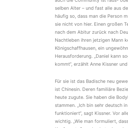
auch die Community ist raus- ode
selben Alter – und fast alle aus 
häufig so, dass man die Person mi
sie nicht von hier. Einen großen T
nach dem Abitur zurück nach Deuts
Nachtleben ihren jetzigen Mann k
Königschaffhausen, ein ungewöhnl
Herausforderung. „Daniel kann s
kommt“, erzählt Anne Kissner und 
Für sie ist das Badische neu gew
ist Chinesin. Deren familiäre B
heute zugute. Sie haben die Body
stammen. „Ich bin sehr deutsch in
funktioniert“, sagt Kissner. Vor 
wichtig. „Wie man formuliert, das