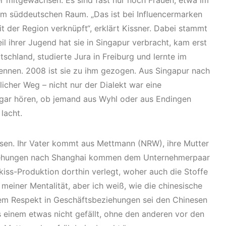
r mitgewachsen. Es sind fast nur noch Frauen, etwa im
dem süddeutschen Raum. „Das ist bei Influencermarken
t der Region verknüpft“, erklärt Kissner. Dabei stammt
eil ihrer Jugend hat sie in Singapur verbracht, kam erst
chland, studierte Jura in Freiburg und lernte im
ennen. 2008 ist sie zu ihm gezogen. Aus Singapur nach
icher Weg – nicht nur der Dialekt war eine
ogar hören, ob jemand aus Wyhl oder aus Endingen
lacht.
esen. Ihr Vater kommt aus Mettmann (NRW), ihre Mutter
eziehungen nach Shanghai kommen dem Unternehmerpaar
kiss-Produktion dorthin verlegt, woher auch die Stoffe
 meiner Mentalität, aber ich weiß, wie die chinesische
allem Respekt in Geschäftsbeziehungen sei den Chinesen
s einem etwas nicht gefällt, ohne den anderen vor den