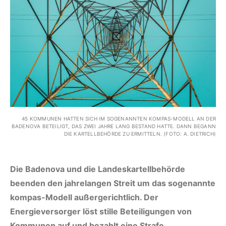
45 KOMMUNEN HATTEN SICH IM SOGENANNTEN KOMPAS-MODELL AN DER
BADENOVA BETEILIGT, DAS ZWEI JAHRE LANG BESTAND HATTE. DANN BEGANN
DIE KARTELLBEHÖRDE ZU ERMITTELN. (FOTO: A. DIETRICH)
Die Badenova und die Landeskartellbehörde
beenden den jahrelangen Streit um das sogenannte
kompas-Modell außergerichtlich. Der
Energieversorger löst stille Beteiligungen von
Kommunen auf und bezahlt eine Strafe.