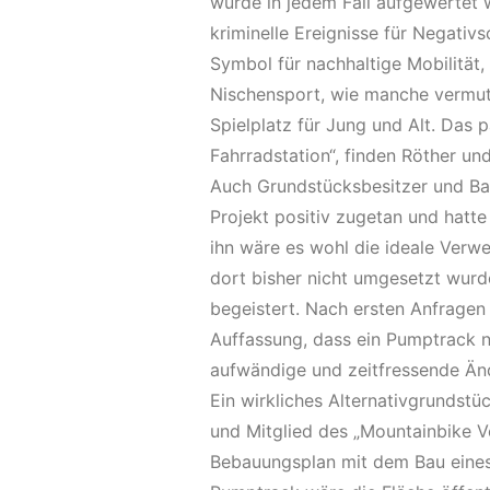
würde in jedem Fall aufgewertet 
kriminelle Ereignisse für Negativs
Symbol für nachhaltige Mobilität,
Nischensport, wie manche vermut
Spielplatz für Jung und Alt. Das 
Fahrradstation“, finden Röther und
Auch Grundstücksbesitzer und B
Projekt positiv zugetan und hatte
ihn wäre es wohl die ideale Ver
dort bisher nicht umgesetzt wurde
begeistert. Nach ersten Anfragen 
Auffassung, dass ein Pumptrack 
aufwändige und zeitfressende Ä
Ein wirkliches Alternativgrundstü
und Mitglied des „Mountainbike Ve
Bebauungsplan mit dem Bau eines