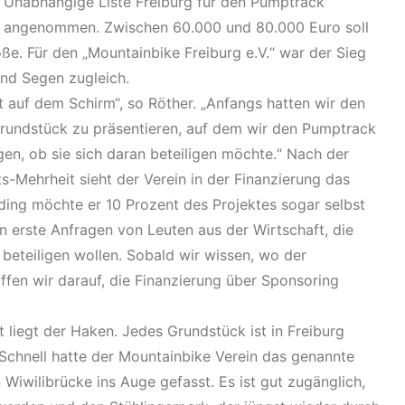
 Unabhängige Liste Freiburg für den Pumptrack
ht angenommen. Zwischen 60.000 und 80.000 Euro soll
ße. Für den „Mountainbike Freiburg e.V.“ war der Sieg
und Segen zugleich.
ht auf dem Schirm“, so Röther. „Anfangs hatten wir den
 Grundstück zu präsentieren, auf dem wir den Pumptrack
en, ob sie sich daran beteiligen möchte.“ Nach der
-Mehrheit sieht der Verein in der Finanzierung das
ing möchte er 10 Prozent des Projektes sogar selbst
n erste Anfragen von Leuten aus der Wirtschaft, die
 beteiligen wollen. Sobald wir wissen, wo der
ffen wir darauf, die Finanzierung über Sponsoring
iegt der Haken. Jedes Grundstück ist in Freiburg
chnell hatte der Mountainbike Verein das genannte
Wiwilibrücke ins Auge gefasst. Es ist gut zugänglich,