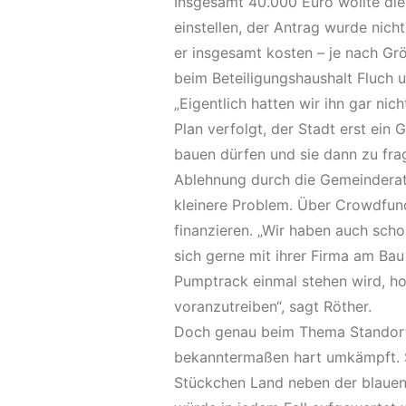
Insgesamt 40.000 Euro wollte die
einstellen, der Antrag wurde nic
er insgesamt kosten – je nach Grö
beim Beteiligungshaushalt Fluch 
„Eigentlich hatten wir ihn gar nic
Plan verfolgt, der Stadt erst ein
bauen dürfen und sie dann zu frag
Ablehnung durch die Gemeinderats
kleinere Problem. Über Crowdfund
finanzieren. „Wir haben auch scho
sich gerne mit ihrer Firma am Bau
Pumptrack einmal stehen wird, ho
voranzutreiben“, sagt Röther.
Doch genau beim Thema Standort l
bekanntermaßen hart umkämpft. S
Stückchen Land neben der blauen 