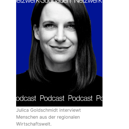
Julica Goldschmidt interviewt
Menschen aus der regionalen
Wirtschaftswelt.