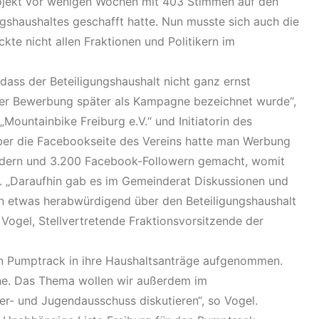
ojekt vor wenigen Wochen mit 403 Stimmen auf den
ngshaushaltes geschafft hatte. Nun musste sich auch die
te nicht allen Fraktionen und Politikern im
 dass der Beteiligungshaushalt nicht ganz ernst
er Bewerbung später als Kampagne bezeichnet wurde“,
„Mountainbike Freiburg e.V.“ und Initiatorin des
ber die Facebookseite des Vereins hatte man Werbung
iedern und 3.200 Facebook-Followern gemacht, womit
 „Daraufhin gab es im Gemeinderat Diskussionen und
 etwas herabwürdigend über den Beteiligungshaushalt
 Vogel, Stellvertretende Fraktionsvorsitzende der
den Pumptrack in ihre Haushaltsanträge aufgenommen.
che. Das Thema wollen wir außerdem im
r- und Jugendausschuss diskutieren“, so Vogel.