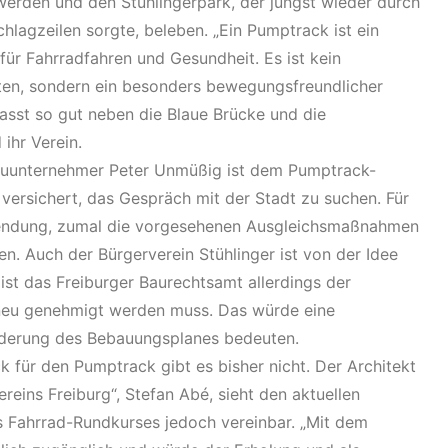
werden und den Stühlingerpark, der jüngst wieder durch
chlagzeilen sorgte, beleben. „Ein Pumptrack ist ein
 für Fahrradfahren und Gesundheit. Es ist kein
en, sondern ein besonders bewegungsfreundlicher
passt so gut neben die Blaue Brücke und die
 ihr Verein.
auunternehmer Peter Unmüßig ist dem Pumptrack-
 versichert, das Gespräch mit der Stadt zu suchen. Für
wendung, zumal die vorgesehenen Ausgleichsmaßnahmen
n. Auch der Bürgerverein Stühlinger ist von der Idee
ist das Freiburger Baurechtsamt allerdings der
neu genehmigt werden muss. Das würde eine
nderung des Bebauungsplanes bedeuten.
ck für den Pumptrack gibt es bisher nicht. Der Architekt
reins Freiburg“, Stefan Abé, sieht den aktuellen
 Fahrrad-Rundkurses jedoch vereinbar. „Mit dem