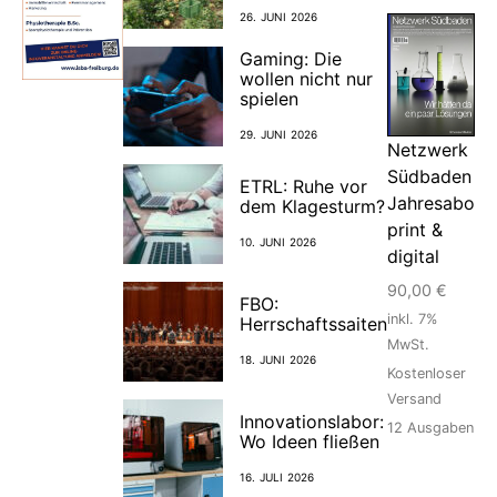
26. JUNI 2026
Gaming: Die
wollen nicht nur
spielen
29. JUNI 2026
Netzwerk
Südbaden
ETRL: Ruhe vor
Jahresabo
dem Klagesturm?
print &
10. JUNI 2026
digital
90,00
€
FBO:
inkl. 7%
Herrschaftssaiten
MwSt.
18. JUNI 2026
Kostenloser
Versand
Innovationslabor:
12
Ausgaben
Wo Ideen fließen
16. JULI 2026