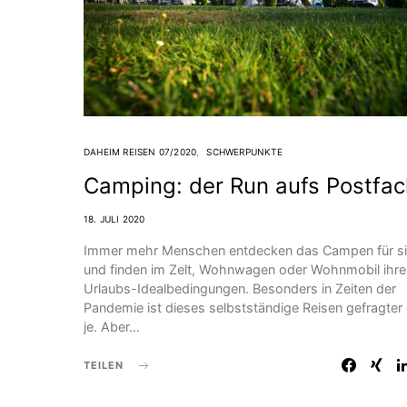
DAHEIM REISEN 07/2020
SCHWERPUNKTE
Camping: der Run aufs Postfac
18. JULI 2020
Immer mehr Menschen entdecken das Campen für s
und finden im Zelt, Wohnwagen oder Wohnmobil ihre
Urlaubs-Idealbedingungen. Besonders in Zeiten der
Pandemie ist dieses selbstständige Reisen gefragter
je. Aber…
TEILEN