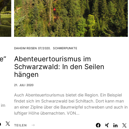
DAHEIM REISEN 07/2020
SCHWERPUNKTE
e“
Abenteuertourismus im
Schwarzwald: In den Seilen
hängen
21. JULI 2020
Auch Abenteuertourismus bietet die Region. Ein Beispiel
findet sich im Schwarzwald bei Schiltach. Dort kann man
 im
an einer Zipline über die Baumwipfel schweben und auch in
luftiger Höhe übernachten. VON…
TEILEN