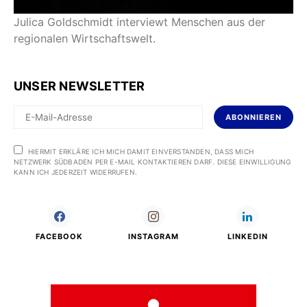
Julica Goldschmidt interviewt Menschen aus der
regionalen Wirtschaftswelt.
UNSER NEWSLETTER
ABONNIEREN
HIERMIT ERKLÄRE ICH MICH DAMIT EINVERSTANDEN, DASS MICH
NETZWERK SÜDBADEN PER E-MAIL KONTAKTIEREN DARF. DIESE EINWILLIGUNG
KANN ICH JEDERZEIT WIDERRUFEN.
FACEBOOK
INSTAGRAM
LINKEDIN