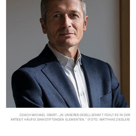
COACH MICHAEL OBERT: „IN UNSERER GESELLSCHAFT FEHLT ES IN DER
ARTBEIT HÄUFIG SINNSTIFTENDEN ELEMENTEN.“ (FOTO: MATTHIAS ZIEGLER)