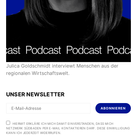
Julica Goldschmidt interviewt Menschen aus der
regionalen Wirtschaftswelt.
UNSER NEWSLETTER
ABONNIEREN
HIERMIT ERKLÄRE ICH MICH DAMIT EINVERSTANDEN, DASS MICH
NETZWERK SÜDBADEN PER E-MAIL KONTAKTIEREN DARF. DIESE EINWILLIGUNG
KANN ICH JEDERZEIT WIDERRUFEN.