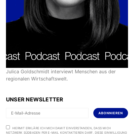
Julica Goldschmidt interviewt Menschen aus der
regionalen Wirtschaftswelt.
UNSER NEWSLETTER
ABONNIEREN
HIERMIT ERKLÄRE ICH MICH DAMIT EINVERSTANDEN, DASS MICH
NETZWERK SÜDBADEN PER E-MAIL KONTAKTIEREN DARF. DIESE EINWILLIGUNG