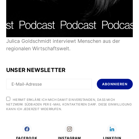
Julica Goldschmidt interviewt Menschen aus der
regionalen Wirtschaftswelt.
UNSER NEWSLETTER
ABONNIEREN
HIERMIT ERKLÄRE ICH MICH DAMIT EINVERSTANDEN, DASS MICH
NETZWERK SÜDBADEN PER E-MAIL KONTAKTIEREN DARF. DIESE EINWILLIGUNG
KANN ICH JEDERZEIT WIDERRUFEN.
FACEBOOK
INSTAGRAM
LINKEDIN