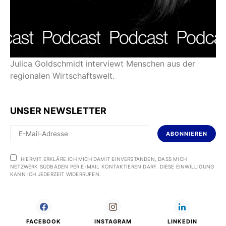
Julica Goldschmidt interviewt Menschen aus der
regionalen Wirtschaftswelt.
UNSER NEWSLETTER
ABONNIEREN
HIERMIT ERKLÄRE ICH MICH DAMIT EINVERSTANDEN, DASS MICH
NETZWERK SÜDBADEN PER E-MAIL KONTAKTIEREN DARF. DIESE EINWILLIGUNG
KANN ICH JEDERZEIT WIDERRUFEN.
FACEBOOK
INSTAGRAM
LINKEDIN