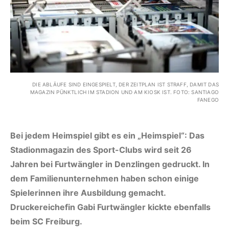
DIE ABLÄUFE SIND EINGESPIELT, DER ZEITPLAN IST STRAFF, DAMIT DAS
MAGAZIN PÜNKTLICH IM STADION UND AM KIOSK IST. FOTO: SANTIAGO
FANEGO
Bei jedem Heimspiel gibt es ein „Heimspiel“: Das
Stadionmagazin des Sport-Clubs wird seit 26
Jahren bei Furtwängler in Denzlingen gedruckt. In
dem Familienunternehmen haben schon einige
Spielerinnen ihre Ausbildung gemacht.
Druckereichefin Gabi Furtwängler kickte ebenfalls
beim SC Freiburg.