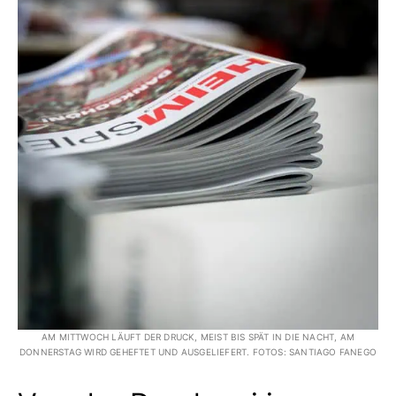
AM MITTWOCH LÄUFT DER DRUCK, MEIST BIS SPÄT IN DIE NACHT, AM
DONNERSTAG WIRD GEHEFTET UND AUSGELIEFERT. FOTOS: SANTIAGO FANEGO