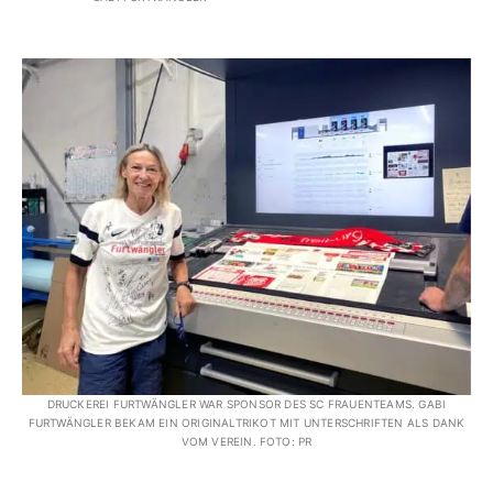
DRUCKEREI FURTWÄNGLER WAR SPONSOR DES SC FRAUENTEAMS. GABI
FURTWÄNGLER BEKAM EIN ORIGINALTRIKOT MIT UNTERSCHRIFTEN ALS DANK
VOM VEREIN. FOTO: PR