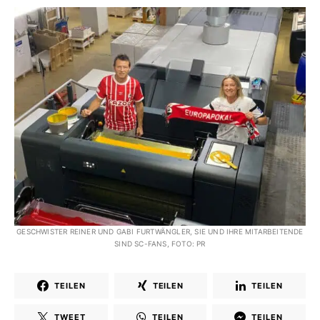
GESCHWISTER REINER UND GABI FURTWÄNGLER, SIE UND IHRE MITARBEITENDE
SIND SC-FANS, FOTO: PR
TEILEN
TEILEN
TEILEN
TWEET
TEILEN
TEILEN