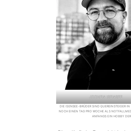
JOCHEN ISENSEE
DIE ISENSEE-BRÜDER SIND QUEREINSTEIGER IN
NOCH EINEN TAG PRO WOCHE ALS NOTFALLMEDI
ANFANGS EIN HOBBY DER 