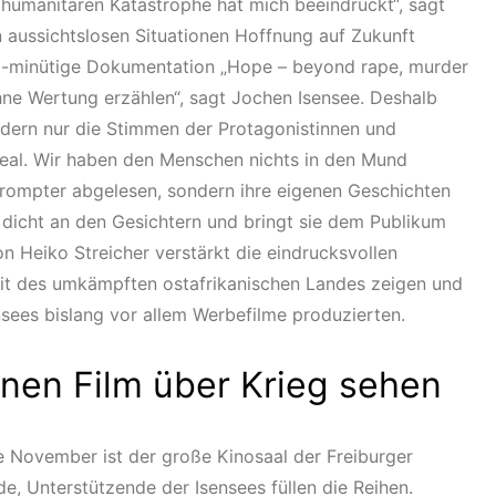
r humanitären Katastrophe hat mich beeindruckt“, sagt
 aussichtslosen Situationen Hoffnung auf Zukunft
6-minütige Dokumentation „Hope – beyond rape, murder
ohne Wertung erzählen“, sagt Jochen Isensee. Deshalb
dern nur die Stimmen der Protagonistinnen und
t real. Wir haben den Menschen nichts in den Mund
prompter abgelesen, sondern ihre eigenen Geschichten
st dicht an den Gesichtern und bringt sie dem Publikum
n Heiko Streicher verstärkt die eindrucksvollen
it des umkämpften ostafrikanischen Landes zeigen und
sees bislang vor allem Werbefilme produzierten.
nen Film über Krieg sehen
e November ist der große Kinosaal der Freiburger
de, Unterstützende der Isensees füllen die Reihen.