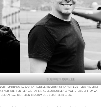
STEFFEN ISENSEE
 DER FILMBRANCHE. JOCHEN ISENSEE (RECHTS) IST ANÄSTHESIST UND ARBEITET
ZINER. STEFFEN ISENSEE HAT EIN ABGESCHLOSSENES VWL-STUDIUM. FILM WAR
BEIDEN, DAS SIE NEBEN STUDIUM UND BERUF BETRIEBEN.