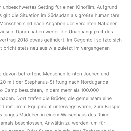
in unbeschwertes Setting für einen Kinofilm. Aufgrund
 gilt die Situation im Südsudan als größte humanitäre
n Menschen sind nach Angaben der Vereinten Nationen
ewiesen. Daran haben weder die Unabhängigkeit des
ertrag 2018 etwas geändert. Im Gegenteil spitzte sich
t bricht stets neu aus wie zuletzt im vergangenen
ele davon betroffene Menschen lernten Jochen und
2020 mit der Stephanus-Stiftung nach Norduganda
ino Camp besuchten, in dem mehr als 100.000
aben. Dort trafen die Brüder, die gemeinsam eine
nd mit ihrem Equipment unterwegs waren, zum Beispiel
 als junges Mädchen in einem Waisenhaus des Rhino
mals beschlossen, Anwältin zu werden, um für