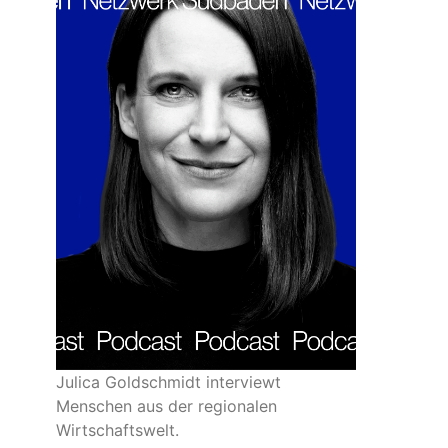
Julica Goldschmidt interviewt
Menschen aus der regionalen
Wirtschaftswelt.