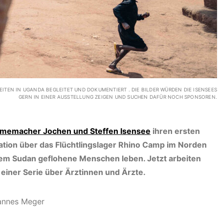
ITEN IN UGANDA BEGLEITET UND DOKUMENTIERT . DIE BILDER WÜRDEN DIE ISENSEES
GERN IN EINER AUSSTELLUNG ZEIGEN UND SUCHEN DAFÜR NOCH SPONSOREN.
lmemacher Jochen und Steffen Isensee
ihren ersten
tation über das Flüchtlingslager Rhino Camp im Norden
dem Sudan geflohene Menschen leben. Jetzt arbeiten
 einer Serie über Ärztinnen und Ärzte.
hannes Meger