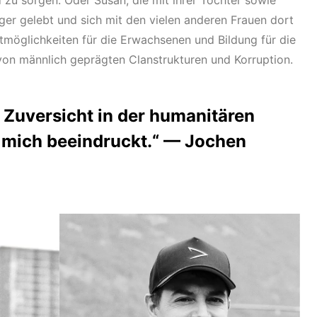
 zu sorgen. Oder Susan, die mit ihrer Tochter sowie
ager gelebt und sich mit den vielen anderen Frauen dort
möglichkeiten für die Erwachsenen und Bildung für die
 von männlich geprägten Clanstrukturen und Korruption.
r Zuversicht in der humanitären
 mich beeindruckt.“ — Jochen