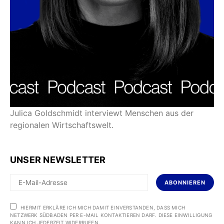
Julica Goldschmidt interviewt Menschen aus der
regionalen Wirtschaftswelt.
UNSER NEWSLETTER
ABONNIEREN
HIERMIT ERKLÄRE ICH MICH DAMIT EINVERSTANDEN, DASS MICH
NETZWERK SÜDBADEN PER E-MAIL KONTAKTIEREN DARF. DIESE EINWILLIGUNG
KANN ICH JEDERZEIT WIDERRUFEN.