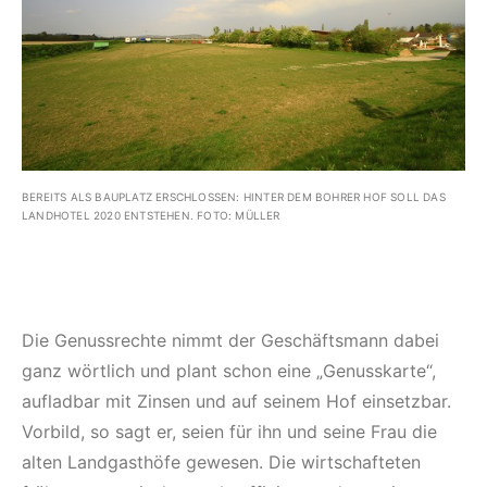
BEREITS ALS BAUPLATZ ERSCHLOSSEN: HINTER DEM BOHRER HOF SOLL DAS
LANDHOTEL 2020 ENTSTEHEN. FOTO: MÜLLER
Die Genussrechte nimmt der Geschäftsmann dabei
ganz wörtlich und plant schon eine „Genusskarte“,
aufladbar mit Zinsen und auf seinem Hof einsetzbar.
Vorbild, so sagt er, seien für ihn und seine Frau die
alten Landgasthöfe gewesen. Die wirtschafteten