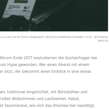
OLLTE AUCH DIE BITCOIN-COMMUNITY RICHTIG EINORDNEN KÖNNEN. FOTO: JEFFERSON
SANTOS
Bitcoin Ende 2017 explodierten die Suchanfragen bei
t zum Hype geworden. Wer einen Abend mit einem
r sitzt, der bekommt einen Einblick in eine etwas
n, funktional eingerichtet, mit Bürostühlen und
 großen Bildschirmen und Laufwerken. Kabel,
t faszinierend, wie sich das Klischee hier bestätigt,