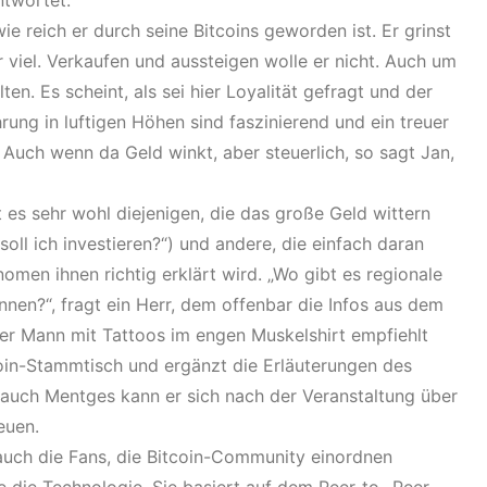
ntwortet.
ie reich er durch seine Bitcoins geworden ist. Er grinst
r viel. Verkaufen und aussteigen wolle er nicht. Auch um
ten. Es scheint, als sei hier Loyalität gefragt und der
ung in luftigen Höhen sind faszinierend und ein treuer
. Auch wenn da Geld winkt, aber steuerlich, so sagt Jan,
t es sehr wohl diejenigen, die das große Geld wittern
ll ich investieren?“) und andere, die einfach daran
nomen ihnen richtig erklärt wird. „Wo gibt es regionale
nnen?“, fragt ein Herr, dem offenbar die Infos aus dem
ger Mann mit Tattoos im engen Muskelshirt empfiehlt
oin-Stammtisch und ergänzt die Erläuterungen des
auch Mentges kann er sich nach der Veranstaltung über
euen.
e auch die Fans, die Bitcoin-Community einordnen