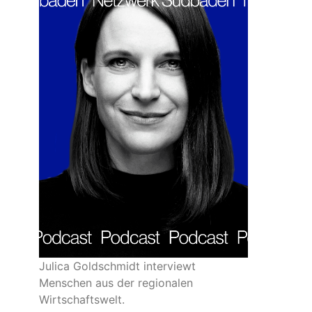
Julica Goldschmidt interviewt
Menschen aus der regionalen
Wirtschaftswelt.