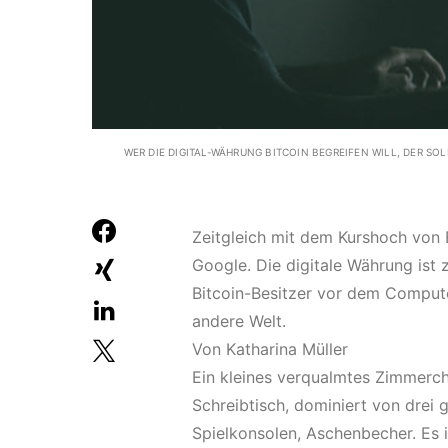
WER DIE DIGITAL-WÄHRUNG BITCOIN BEGREIFEN WILL, DER S
Zeitgleich mit dem Kurshoch von 
Google. Die digitale Währung is
Bitcoin-Besitzer vor dem Compute
andere Welt.
Von Katharina Müller
Ein kleines verqualmtes Zimmerche
Schreibtisch, dominiert von drei
Spielkonsolen, Aschenbecher. Es is