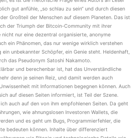
en, es ist die rhetorische Frage eines Autors an Leser
lich gut anfühle, „so schlau zu sein“ und durch diesen
s der Großteil der Menschen auf diesem Planeten. Das ist
uch der Triumph der Bitcoin-Community mit ihrer
 nicht nur eine dezentral organisierte, anonyme
auch ein Phänomen, das nur wenige wirklich verstehen
 ein unbekannter Schöpfer, ein Genie steht. Heldenhaft,
durch das Pseudonym Satoshi Nakamoto.
rklärbar und berechenbar ist, hat das Unverständliche
mehr denn je seinen Reiz, und damit werden auch
er Unwissenheit mit Informationen begegnen können. Auch
ich auf diesen Seiten informiert, ist Teil der Szene.
de ich auch auf den von ihm empfohlenen Seiten. Da geht
rungen, wie ahnungslosen Investoren Wallets, die
 werden und es geht um Bugs, Programmierfehler, die
e bedeuten können. Inhalte über differenziert