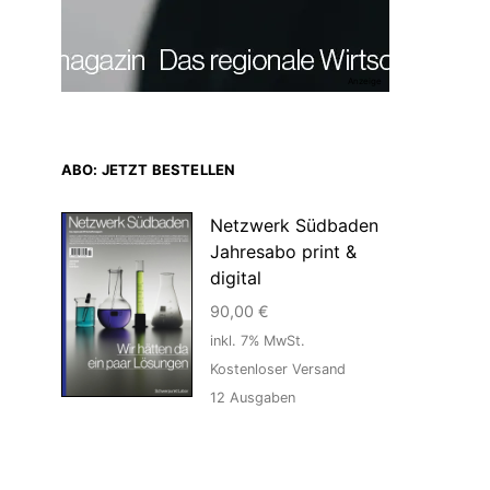
Anzeige
ABO: JETZT BESTELLEN
Netzwerk Südbaden
Jahresabo print &
digital
90,00
€
inkl. 7% MwSt.
Kostenloser Versand
12
Ausgaben