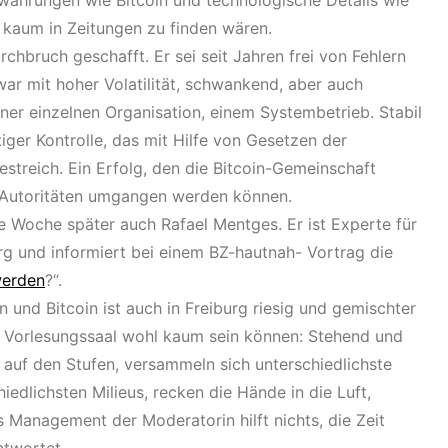
währungen wie Bitcoin und technologische Details wie
h kaum in Zeitungen zu finden wären.
chbruch geschafft. Er sei seit Jahren frei von Fehlern
war mit hoher Volatilität, schwankend, aber auch
ner einzelnen Organisation, einem Systembetrieb. Stabil
ger Kontrolle, das mit Hilfe von Gesetzen der
estreich. Ein Erfolg, den die Bitcoin-Gemeinschaft
le Autoritäten umgangen werden können.
 Woche später auch Rafael Mentges. Er ist Experte für
rg und informiert bei einem BZ-hautnah- Vortrag die
werden
?“.
und Bitcoin ist auch in Freiburg riesig und gemischter
n Vorlesungssaal wohl kaum sein können: Stehend und
 auf den Stufen, versammeln sich unterschiedlichste
iedlichsten Milieus, recken die Hände in die Luft,
 Management der Moderatorin hilft nichts, die Zeit