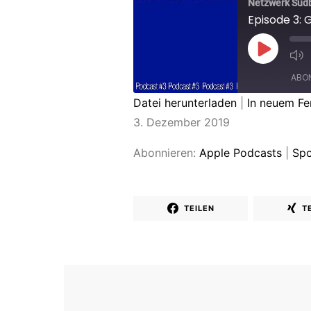
Netzwerk Süd
Episode 3: 
ABON
Datei herunterladen
|
In neuem Fe
TEILEN
3. Dezember 2019
Apple Podcasts
RSS FEED
LINK
Abonnieren:
Apple Podcasts
|
Spo
EMBED
TEILEN
T