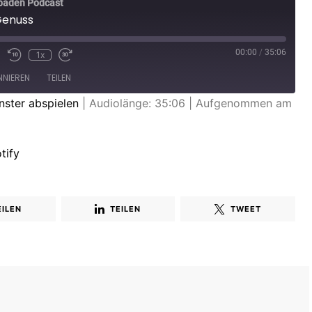
baden Podcast
Genuss
00:00
/
35:06
1x
NIEREN
TEILEN
nster abspielen
|
Audiolänge: 35:06
|
Aufgenommen am
Spotify
tify
EILEN
TEILEN
TWEET