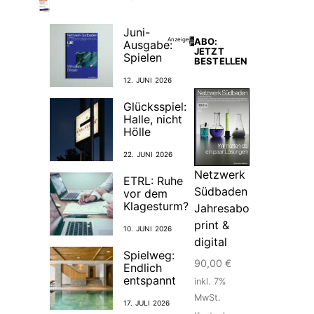
Juni-
ABO:
Anzeige
Ausgabe:
JETZT
Spielen
BESTELLEN
12. JUNI 2026
Glücksspiel:
Halle, nicht
Hölle
22. JUNI 2026
Netzwerk
ETRL: Ruhe
Südbaden
vor dem
Klagesturm?
Jahresabo
print &
10. JUNI 2026
digital
Spielweg:
90,00
€
Endlich
entspannt
inkl. 7%
MwSt.
17. JULI 2026