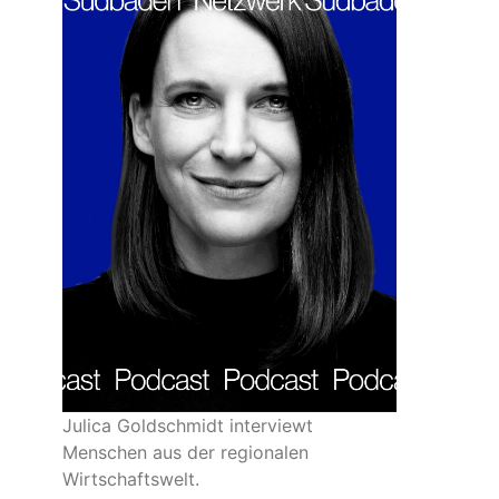
Julica Goldschmidt interviewt
Menschen aus der regionalen
Wirtschaftswelt.