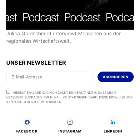
Julica Goldschmidt interviewt Menschen aus der
regionalen Wirtschaftswelt.
UNSER NEWSLETTER
ABONNIEREN
HIERMIT ERKLÄRE ICH MICH DAMIT EINVERSTANDEN, DASS MICH
NETZWERK SÜDBADEN PER E-MAIL KONTAKTIEREN DARF. DIESE EINWILLIGUNG
KANN ICH JEDERZEIT WIDERRUFEN.
FACEBOOK
INSTAGRAM
LINKEDIN