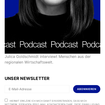
Julica Goldschmidt interviewt Menschen aus der
regionalen Wirtschaftswelt.
UNSER NEWSLETTER
ABONNIEREN
HIERMIT ERKLÄRE ICH MICH DAMIT EINVERSTANDEN, DASS MICH
NETZWERK SÜDBADEN PER E-MAIL KONTAKTIEREN DARF. DIESE EINWILLIGUNG