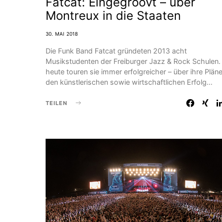
Fatcat: Eingegroovt – über
Montreux in die Staaten
30. MAI 2018
Die Funk Band Fatcat gründeten 2013 acht
Musikstudenten der Freiburger Jazz & Rock Schulen.
heute touren sie immer erfolgreicher – über ihre Plän
den künstlerischen sowie wirtschaftlichen Erfolg…
TEILEN