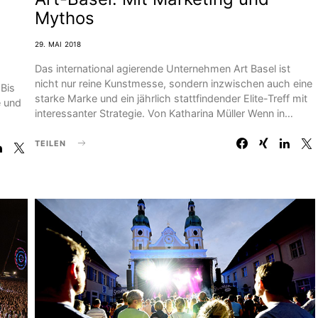
Mythos
29. MAI 2018
Das international agierende Unternehmen Art Basel ist
nicht nur reine Kunstmesse, sondern inzwischen auch eine
 Bis
starke Marke und ein jährlich stattfindender Elite-Treff mit
e und
interessanter Strategie. Von Katharina Müller Wenn in…
TEILEN