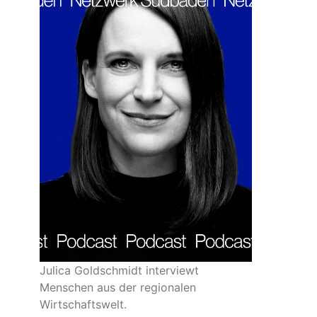
Julica Goldschmidt interviewt
Menschen aus der regionalen
Wirtschaftswelt.