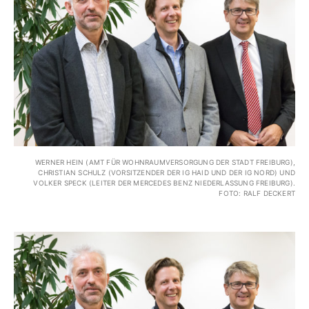
WERNER HEIN (AMT FÜR WOHNRAUMVERSORGUNG DER STADT FREIBURG),
CHRISTIAN SCHULZ (VORSITZENDER DER IG HAID UND DER IG NORD) UND
VOLKER SPECK (LEITER DER MERCEDES BENZ NIEDERLASSUNG FREIBURG).
FOTO: RALF DECKERT