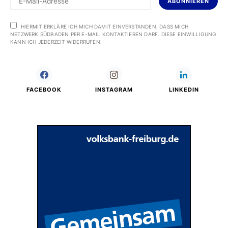
ABONNIEREN
HIERMIT ERKLÄRE ICH MICH DAMIT EINVERSTANDEN, DASS MICH
NETZWERK SÜDBADEN PER E-MAIL KONTAKTIEREN DARF. DIESE EINWILLIGUNG
KANN ICH JEDERZEIT WIDERRUFEN.
FACEBOOK
INSTAGRAM
LINKEDIN