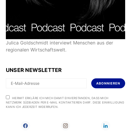
Julica Goldschmidt interviewt Menschen aus der
regionalen Wirtschaftswelt.
UNSER NEWSLETTER
ABONNIEREN
HIERMIT ERKLÄRE ICH MICH DAMIT EINVERSTANDEN, DASS MICH
NETZWERK SÜDBADEN PER E-MAIL KONTAKTIEREN DARF. DIESE EINWILLIGUNG
KANN ICH JEDERZEIT WIDERRUFEN.