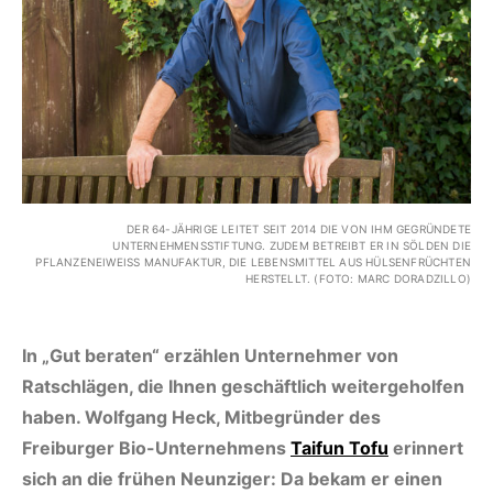
DER 64-JÄHRIGE LEITET SEIT 2014 DIE VON IHM GEGRÜNDETE
UNTERNEHMENSSTIFTUNG. ZUDEM BETREIBT ER IN SÖLDEN DIE
PFLANZENEIWEISS MANUFAKTUR, DIE LEBENSMITTEL AUS HÜLSENFRÜCHTEN H
ERSTELLT. (FOTO: MARC DORADZILLO)
In „Gut beraten“ erzählen Unternehmer von
Ratschlägen, die Ihnen geschäftlich weitergeholfen
haben. Wolfgang Heck, Mitbegründer des
Freiburger Bio-Unternehmens
Taifun Tofu
erinnert
sich an die frühen Neunziger: Da bekam er einen