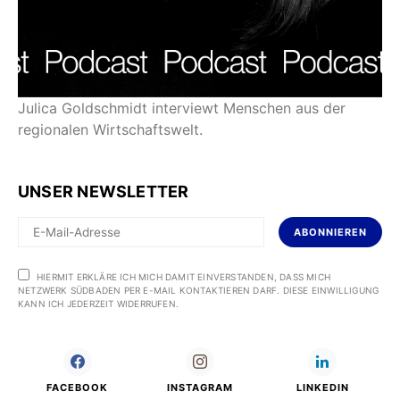
Julica Goldschmidt interviewt Menschen aus der
regionalen Wirtschaftswelt.
UNSER NEWSLETTER
ABONNIEREN
HIERMIT ERKLÄRE ICH MICH DAMIT EINVERSTANDEN, DASS MICH
NETZWERK SÜDBADEN PER E-MAIL KONTAKTIEREN DARF. DIESE EINWILLIGUNG
KANN ICH JEDERZEIT WIDERRUFEN.
FACEBOOK
INSTAGRAM
LINKEDIN