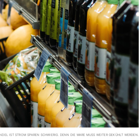
NDEL IST STROM SPAREN SCHWIERIG. DENN DIE WARE MUSS WEITER GEKÜHLT WERDEN.