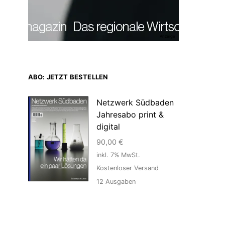
Anzeige
ABO: JETZT BESTELLEN
Netzwerk Südbaden
Jahresabo print &
digital
90,00
€
inkl. 7% MwSt.
Kostenloser Versand
12
Ausgaben