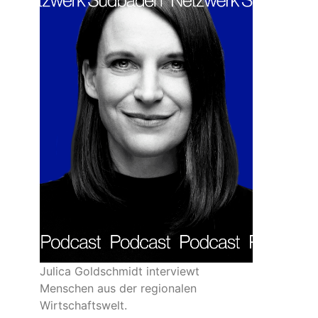
Julica Goldschmidt interviewt
Menschen aus der regionalen
Wirtschaftswelt.