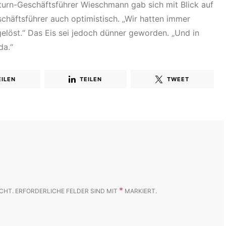
aturn-Geschäftsführer Wieschmann gab sich mit Blick auf
schäftsführer auch optimistisch. „Wir hatten immer
elöst.“ Das Eis sei jedoch dünner geworden. „Und in
 da.“
EILEN
TEILEN
TWEET
*
CHT.
ERFORDERLICHE FELDER SIND MIT
MARKIERT.