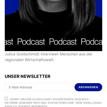
Julica Goldschmidt interviewt Menschen aus der
regionalen Wirtschaftswelt.
UNSER NEWSLETTER
ABONNIEREN
HIERMIT ERKLÄRE ICH MICH DAMIT EINVERSTANDEN, DASS MICH
NETZWERK SÜDBADEN PER E-MAIL KONTAKTIEREN DARF. DIESE EINWILLIGUNG
KANN ICH JEDERZEIT WIDERRUFEN.