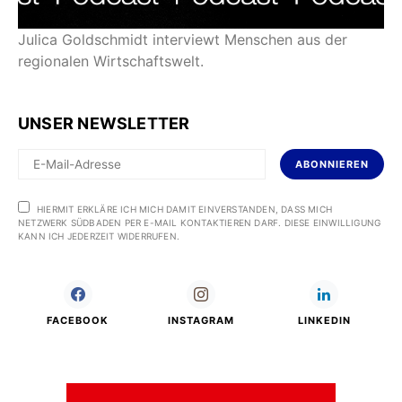
Julica Goldschmidt interviewt Menschen aus der
regionalen Wirtschaftswelt.
UNSER NEWSLETTER
ABONNIEREN
HIERMIT ERKLÄRE ICH MICH DAMIT EINVERSTANDEN, DASS MICH
NETZWERK SÜDBADEN PER E-MAIL KONTAKTIEREN DARF. DIESE EINWILLIGUNG
KANN ICH JEDERZEIT WIDERRUFEN.
FACEBOOK
INSTAGRAM
LINKEDIN