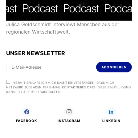
Julica Goldschmidt interviewt Menschen aus der
regionalen Wirtschaftswelt.
UNSER NEWSLETTER
ABONNIEREN
HIERMIT ERKLÄRE ICH MICH DAMIT EINVERSTANDEN, DASS MICH
NETZWERK SÜDBADEN PER E-MAIL KONTAKTIEREN DARF. DIESE EINWILLIGUNG
KANN ICH JEDERZEIT WIDERRUFEN.
FACEBOOK
INSTAGRAM
LINKEDIN