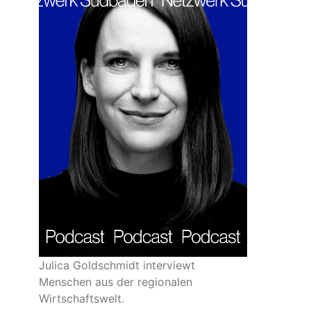
Julica Goldschmidt interviewt
Menschen aus der regionalen
Wirtschaftswelt.