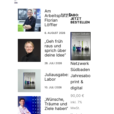
Am
Anzeige
Arbeitsplatz:
ABO:
JETZT
Florian
BESTELLEN
Löffler
6. AUGUST 2026
„Geh früh
raus und
sprich über
deine Idee“
Netzwerk
28. JULI 2026
Südbaden
Juliausgabe:
Jahresabo
Labor
print &
digital
10. JULI 2026
90,00
€
„Wünsche,
inkl. 7%
Träume und
Ziele haben“
MwSt.