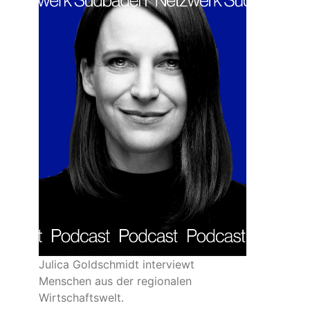
Julica Goldschmidt interviewt
Menschen aus der regionalen
Wirtschaftswelt.