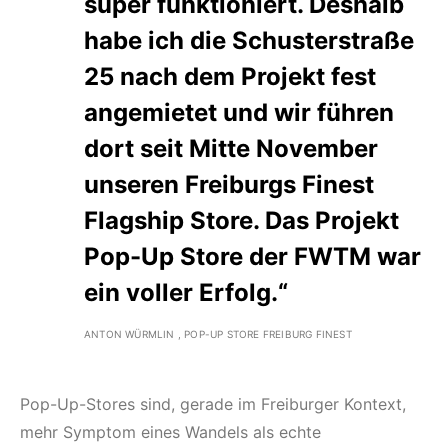
super funktioniert. Deshalb
habe ich die Schusterstraße
25 nach dem Projekt fest
angemietet und wir führen
dort seit Mitte November
unseren Freiburgs Finest
Flagship Store. Das Projekt
Pop-Up Store der FWTM war
ein voller Erfolg.“
ANTON WÜRMLIN , POP-UP STORE FREIBURG FINEST
Pop-Up-Stores sind, gerade im Freiburger Kontext,
mehr Symptom eines Wandels als echte