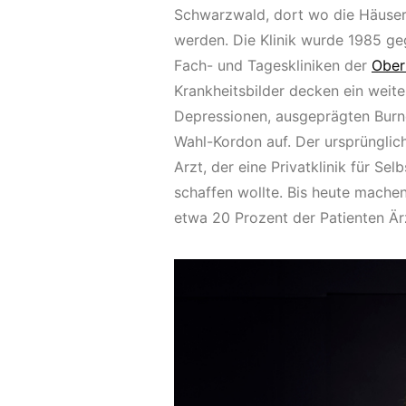
Schwarzwald, dort wo die Häuser 
werden. Die Klinik wurde 1985 geg
Fach- und Tageskliniken der
Ober
Krankheitsbilder decken ein weit
Depressionen, ausgeprägten Burno
Wahl-Kordon auf. Der ursprünglich
Arzt, der eine Privatklinik für S
schaffen wollte. Bis heute machen 
etwa 20 Prozent der Patienten Är