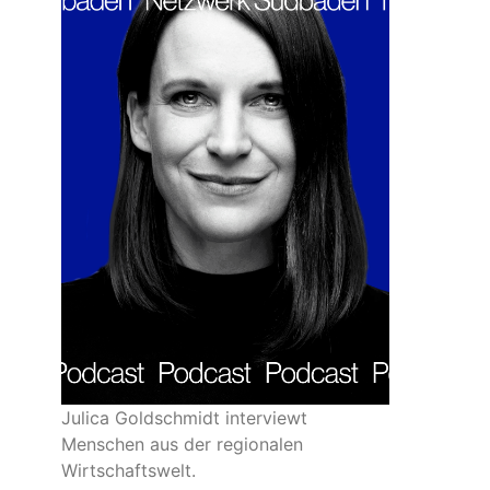
Julica Goldschmidt interviewt
Menschen aus der regionalen
Wirtschaftswelt.