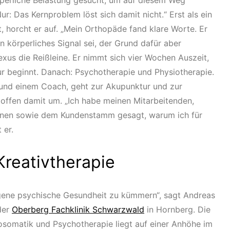
rperliche Belastung gesucht, um auf diesem Weg
ur: Das Kernproblem löst sich damit nicht.“ Erst als ein
, horcht er auf. „Mein Orthopäde fand klare Worte. Er
n körperliches Signal sei, der Grund dafür aber
exus die Reißleine. Er nimmt sich vier Wochen Auszeit,
ur beginnt. Danach: Psychotherapie und Physiotherapie.
n und einem Coach, geht zur Akupunktur und zur
offen damit um. „Ich habe meinen Mitarbeitenden,
nnen sowie dem Kundenstamm gesagt, warum ich für
 er.
reativtherapie
 eigene psychische Gesundheit zu kümmern“, sagt Andreas
der
Oberberg Fachklinik Schwarzwald
in Hornberg. Die
chosomatik und Psychotherapie liegt auf einer Anhöhe im