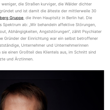
weniger, die Straßen kurviger, die Wälder dichter
ründet und ist damit die älteste der mittlerweile 30
berg Gruppe
, die ihren Hauptsitz in Berlin hat. Die
es Spektrum ab: „Wir behandeln affektive Störungen,
ut, Abhängigkeiten, Angststörungen“, zählt Psychiater
e Gründer der Einrichtung war ein selbst betroffener
elbstständige, Unternehmer und Unternehmerinnen
sie einen Großteil des Klientels aus, im Schnitt sind
zte und Ärztinnen.