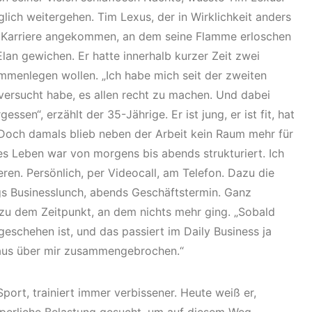
glich weitergehen. Tim Lexus, der in Wirklichkeit anders
er Karriere angekommen, an dem seine Flamme erloschen
Elan gewichen. Er hatte innerhalb kurzer Zeit zwei
mmenlegen wollen. „Ich habe mich seit der zweiten
versucht habe, es allen recht zu machen. Und dabei
ssen“, erzählt der 35-Jährige. Er ist jung, er ist fit, hat
 Doch damals blieb neben der Arbeit kein Raum mehr für
s Leben war von morgens bis abends strukturiert. Ich
en. Persönlich, per Videocall, am Telefon. Dazu die
gs Businesslunch, abends Geschäftstermin. Ganz
 zu dem Zeitpunkt, an dem nichts mehr ging. „Sobald
schehen ist, und das passiert im Daily Business ja
enhaus über mir zusammengebrochen.“
Sport, trainiert immer verbissener. Heute weiß er,