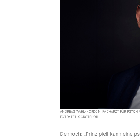
ANDREAS WAHL-KORDON, FACHARZT FÜR PSYCHIA
FOTO: FELIX GROTELOH
Dennoch: „Prinzipiell kann eine p