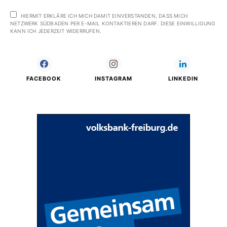
HIERMIT ERKLÄRE ICH MICH DAMIT EINVERSTANDEN, DASS MICH
NETZWERK SÜDBADEN PER E-MAIL KONTAKTIEREN DARF. DIESE EINWILLIGUNG
KANN ICH JEDERZEIT WIDERRUFEN.
FACEBOOK
INSTAGRAM
LINKEDIN