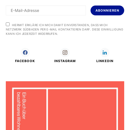
ABONNIEREN
HIERMIT ERKLÄRE ICH MICH DAMIT EINVERSTANDEN, DASS MICH
NETZWERK SÜDBADEN PER E-MAIL KONTAKTIEREN DARF. DIESE EINWILLIGUNG
KANN ICH JEDERZEIT WIDERRUFEN.
FACEBOOK
INSTAGRAM
LINKEDIN